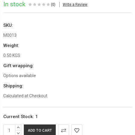
In stock
(0)
Write a Review
SKU:
M0013
Weight:
0.50 KGS
Gift wrapping:
Options available
Shipping:
Calculated at Checkout
Current Stock:
1
INCREASE
QUANTITY:
DECREASE