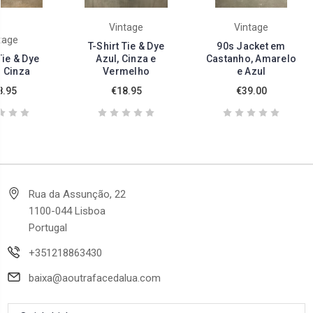
Vintage
Vintage
tage
T-Shirt Tie & Dye
90s Jacket em
Tie & Dye
Azul, Cinza e
Castanho, Amarelo
e Cinza
Vermelho
e Azul
8.95
€18.95
€39.00
Rua da Assunção, 22
1100-044 Lisboa
Portugal
+351218863430
baixa@aoutrafacedalua.com