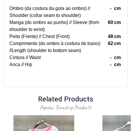
Ombro (da costura da gola ao ombro) //
-
cm
Shoulder (collar seam to shoulder)
Manga (do ombro ao punho) // Sleeve (from
60
cm
shoulder to wrist)
Peito (Frente) // Chest (Front)
48
cm
Comprimento (do ombro à costura de baixo)
62
cm
//Length (shoulder to bottom seam)
Cintura // Waist
-
cm
Anca // Hip
-
cm
Related Products
Popular Trending Products