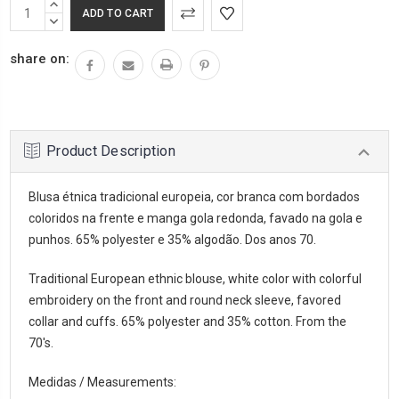
INCREASE
QUANTITY:
DECREASE
QUANTITY:
share on:
Product Description
Blusa étnica tradicional europeia, cor branca com bordados
coloridos na frente e manga gola redonda, favado na gola e
punhos. 65% polyester e 35% algodão. Dos anos 70.
Traditional European ethnic blouse, white color with colorful
embroidery on the front and round neck sleeve, favored
collar and cuffs. 65% polyester and 35% cotton. From the
70's.
Medidas / Measurements: