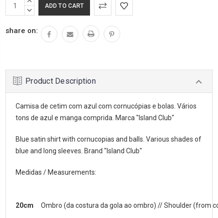
INCREASE
QUANTITY:
DECREASE
QUANTITY:
share on:
Product Description
Camisa de cetim com azul com cornucópias e bolas. Vários
tons de azul e manga comprida. Marca "Island Club"
Blue satin shirt with cornucopias and balls. Various shades of
blue and long sleeves. Brand "Island Club"
Medidas / Measurements:
20cm
Ombro (da costura da gola ao ombro) // Shoulder (from co