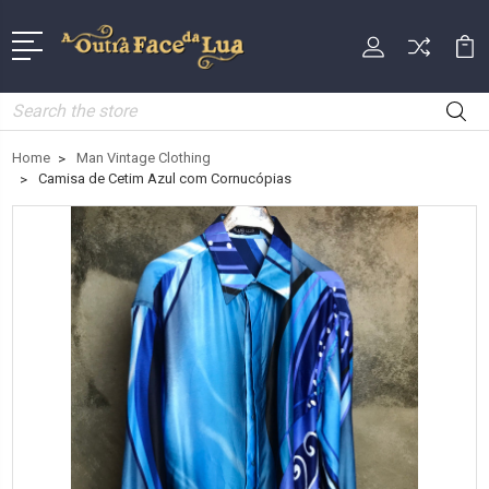
Search
Home
Man Vintage Clothing
Camisa de Cetim Azul com Cornucópias