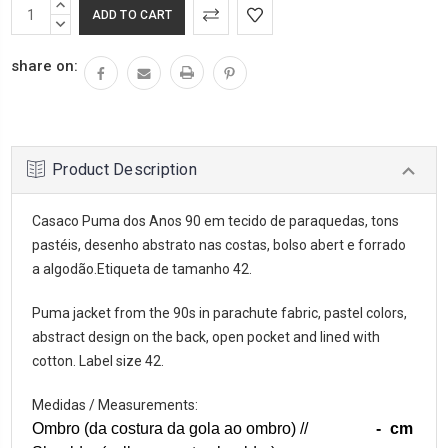
INCREASE
QUANTITY:
DECREASE
QUANTITY:
share on:
Product Description
Casaco Puma dos Anos 90 em tecido de paraquedas, tons
pastéis, desenho abstrato nas costas, bolso abert e forrado
a algodão.Etiqueta de tamanho 42.
Puma jacket from the 90s in parachute fabric, pastel colors,
abstract design on the back, open pocket and lined with
cotton. Label size 42.
Medidas / Measurements:
Ombro (da costura da gola ao ombro) //
-
cm