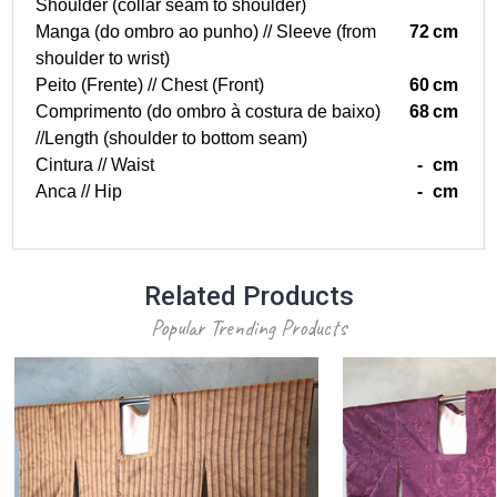
Shoulder (collar seam to shoulder)
Manga (do ombro ao punho) // Sleeve (from
72
cm
shoulder to wrist)
Peito (Frente) // Chest (Front)
60
cm
Comprimento (do ombro à costura de baixo)
68
cm
//Length (shoulder to bottom seam)
Cintura // Waist
-
cm
Anca // Hip
-
cm
Related Products
Popular Trending Products