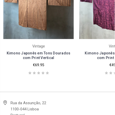
Vintage
Vin
Kimono Japonês em Tons Dourados
Kimono Japonês 
com Print Vertical
com Print 
€69.95
€49
Rua da Assunção, 22
1100-044 Lisboa