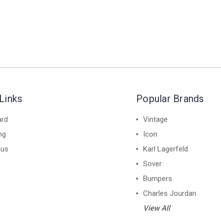
Links
Popular Brands
ard
Vintage
ng
Icon
 us
Karl Lagerfeld
Sover
Bumpers
Charles Jourdan
View All