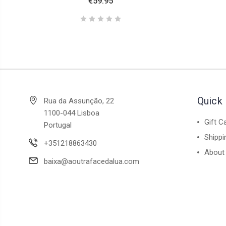
€59.95
Quick 
Rua da Assunção, 22
1100-044 Lisboa
Gift C
Portugal
Shippi
+351218863430
About
baixa@aoutrafacedalua.com