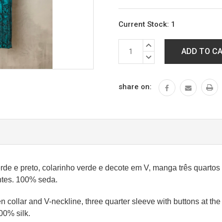
Current Stock:
1
INCREASE
QUANTITY:
DECREASE
QUANTITY:
share on:
rde e preto, colarinho verde e decote em V, manga três quartos
antes. 100% seda.
 collar and V-neckline, three quarter sleeve with buttons at the cu
100% silk.