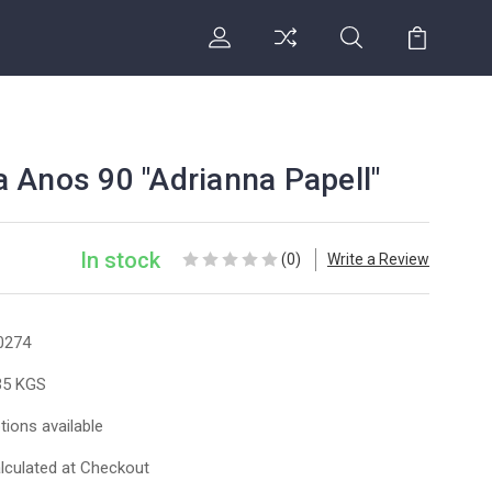
 Anos 90 "Adrianna Papell"
In stock
(0)
Write a Review
0274
35 KGS
tions available
lculated at Checkout