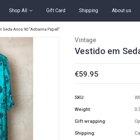
Shop All
Gift Card
Shipping
About us
m Seda Anos 90 "Adrianna Papell"
Vintage
Vestido em Seda
€59.95
SKU:
W
Weight:
0.
Gift wrapping:
Op
Shipping:
Ca