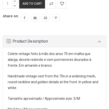
INCREASE
QUANTITY:
DECREASE
QUANTITY:
share on:
Product Description
Colete vintage feito à mão dos anos 70 em malha que
alarga, decote redondo e com pormenores dourados à
frente. Em amarelo e branco.
Handmade vintage vest from the 70s in a widening mesh,
round neckline and golden details at the front. In yellow and
white.
Tamanho aproximado / Approximate size: S/M