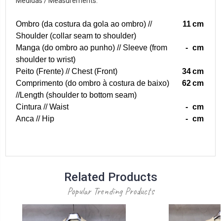
Medidas / Measurements:
Ombro (da costura da gola ao ombro) //
11
cm
Shoulder (collar seam to shoulder)
Manga (do ombro ao punho) // Sleeve (from
-
cm
shoulder to wrist)
Peito (Frente) // Chest (Front)
34
cm
Comprimento (do ombro à costura de baixo)
62
cm
//Length (shoulder to bottom seam)
Cintura // Waist
-
cm
Anca // Hip
-
cm
Related Products
Popular Trending Products