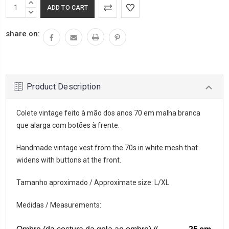
INCREASE
QUANTITY:
DECREASE
QUANTITY:
share on:
Product Description
Colete vintage feito à mão dos anos 70 em malha branca
que alarga com botões à frente.
Handmade vintage vest from the 70s in white mesh that
widens with buttons at the front.
Tamanho aproximado / Approximate size: L/XL
Medidas / Measurements: