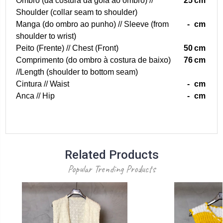
Ombro (da costura da gola ao ombro) //
25
cm
Shoulder (collar seam to shoulder)
Manga (do ombro ao punho) // Sleeve (from
-
cm
shoulder to wrist)
Peito (Frente) // Chest (Front)
50
cm
Comprimento (do ombro à costura de baixo)
76
cm
//Length (shoulder to bottom seam)
Cintura // Waist
-
cm
Anca // Hip
-
cm
Related Products
Popular Trending Products