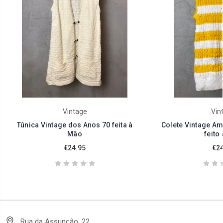
Vintage
Vin
Túnica Vintage dos Anos 70 feita à
Colete Vintage Am
Mão
feito
€24.95
€24
Rua da Assunção, 22