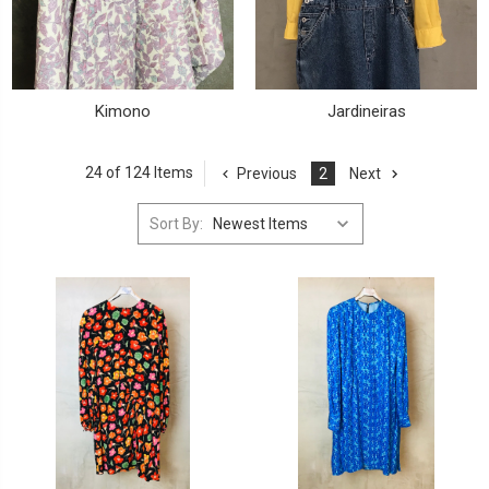
Kimono
Jardineiras
24 of 124 Items
Previous
2
Next
Sort By: