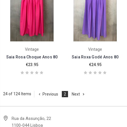
Vintage
Vintage
Saia Rosa Choque Anos 80
Saia Roxa Godé Anos 80
€23.95
€24.95
24 of 124 Items
Previous
2
Next
Rua da Assunção, 22
1100-044 Lisboa